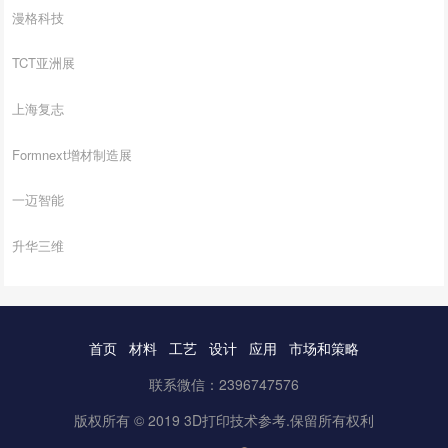
漫格科技
TCT亚洲展
上海复志
Formnext增材制造展
一迈智能
升华三维
首页
材料
工艺
设计
应用
市场和策略
联系微信：2396747576
版权所有 © 2019 3D打印技术参考.保留所有权利