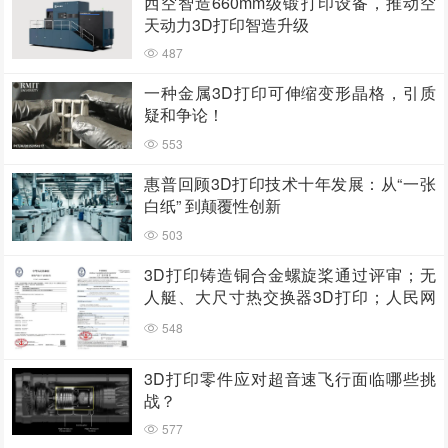
西空智造660mm级锻打印设备，推动空
天动力3D打印智造升级
487
一种金属3D打印可伸缩变形晶格，引质
疑和争论！
553
惠普回顾3D打印技术十年发展：从“一张
白纸” 到颠覆性创新
503
3D打印铸造铜合金螺旋桨通过评审；无
人艇、大尺寸热交换器3D打印；人民网
报道两家3D打印企业
548
3D打印零件应对超音速飞行面临哪些挑
战？
577