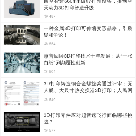
西空智造660mm级锻打印设备，推动空
天动力3D打印智造升级
487
一种金属3D打印可伸缩变形晶格，引质
疑和争论！
554
惠普回顾3D打印技术十年发展：从“一张
白纸” 到颠覆性创新
504
3D打印铸造铜合金螺旋桨通过评审；无
人艇、大尺寸热交换器3D打印；人民网
报道两家3D打印企业
549
3D打印零件应对超音速飞行面临哪些挑
战？
577