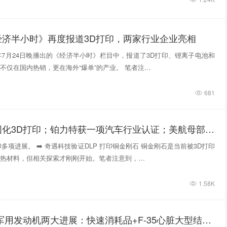
经济半小时》再度报道3D打印，两家行业企业亮相
6年7月24日晚播出的《经济半小时》栏目中，报道了3D打印、锂离子电池和
不仅在国内热销，更在海外“爆单”的产业。 笔者注…
681
铜金刚石光固化3D打印；铂力特获一项汽车行业认证；美航母部署增减材混合制造系统；Tekna单客户钛粉订单增长5倍
多项进展。 ➡️ 奇遇科技验证DLP 打印铜金刚石 铜金刚石是当前被3D打印
热材料，但相关探索才刚刚开始。笔者注意到，…
1.58K
普惠3D打印军用发动机两大进展：快速消耗品+F-35心脏大型结构件