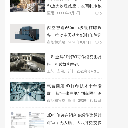
印放大物理效应，改写制冷模
应用
2026年8月5日
式
0
西空智造660mm级锻打印设
备，推动空天动力3D打印智造
市场和策略
2026年8月4日
升级
0
一种金属3D打印可伸缩变形晶
格，引质疑和争论！
工艺
,
应用
,
设计
2026年8月3日
0
惠普回顾3D打印技术十年发
展：从“一张白纸” 到颠覆性创
市场和策略
,
应用
2026年8月2日
新
0
3D打印铸造铜合金螺旋桨通过
评审；无人艇、大尺寸热交换