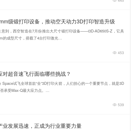
445
0mm级锻打印设备，推动空天动力3D打印智造升级
意到，西空智造在7月份推出大尺寸锻打印设备——i3D-AD650S-Z，它具
740mm的成型尺寸，搭载了4台打印激光…
453
件应对超音速飞行面临哪些挑战？
tivity Space试飞全球首款“全”3D打印火箭，人们担心的一个重要节点，就是3D
否承受Max-Q最大应力点。…
539
印产业发展迅速，正成为行业重要力量