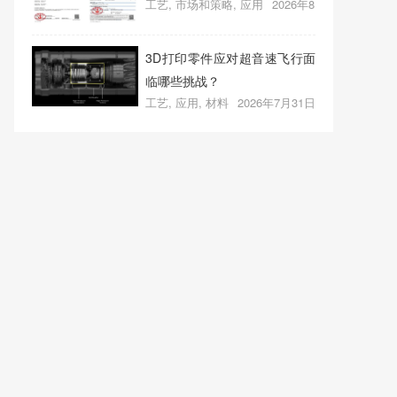
工艺
,
市场和策略
,
应用
2026年8
器3D打印；人民网报道两家3D
月1日
0
打印企业
3D打印零件应对超音速飞行面
临哪些挑战？
工艺
,
应用
,
材料
2026年7月31日
0