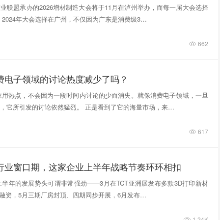
业联盟承办的2026增材制造大会将于11月在泸州举办，而每一届大会选择
 2024年大会选择在广州，不仅因为广东是消费级3…
662
消费电子领域的讨论热度减少了吗？
应用热点，不会因为一段时间内讨论的少而消失。就像消费电子领域，一旦
，它所引发的讨论依然猛烈。 正是看到了它的海量市场，来…
617
印行业窗口期，这家企业上半年战略节奏环环相扣
年上半年的发展势头可谓非常强劲——3月在TCT亚洲展发布多款3D打印新材
轮融资，5月三期厂房封顶、四期同步开展，6月发布…
1.24K