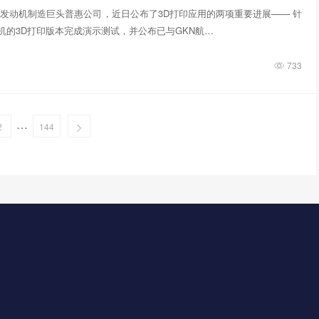
发动机制造巨头普惠公司，近日公布了3D打印应用的两项重要进展—— 针
动机的3D打印版本完成演示测试，并公布已与GKN航…
733
…
2
144