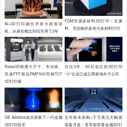
FDM开源多材料3D打印：无废
AI+3D打印融合开发火箭发动
料、无切换的多色与多材料打印
机，从诞生概念到试车用了2年
Raise3D将携大尺寸、专业级、
仅仅3年，85后创立的3D打印
高速FFF新品RMF500亮相TCT
“小”企业已成立两家海外子公司
3D打印展
GE Additive或在探索下一代金属
五年粉末采购+千万美元大幅面
3D打印技术
装备开发：美军新部署金属3D打