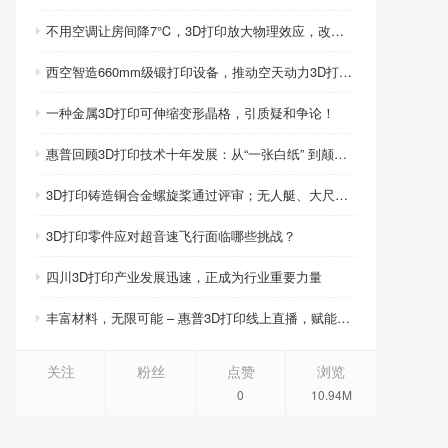
不用空调让房间降7℃，3D打印放大物理效应，改写制冷模式
西空智造660mm级锻打印设备，推动空天动力3D打印智造升级
一种金属3D打印可伸缩变形晶格，引质疑和争论！
惠普回顾3D打印技术十年发展：从“一张白纸” 到颠覆性创新
3D打印铸造铜合金螺旋桨通过评审；无人艇、大尺寸热交换器3D打印；人民网报道两家3D打印企业
3D打印零件应对超音速飞行面临哪些挑战？
四川3D打印产业发展迅速，正成为行业重要力量
丰富材料，无限可能 – 惠普3D打印线上直播，赋能产品创新
关注
粉丝
点赞
浏览
0
10.94M