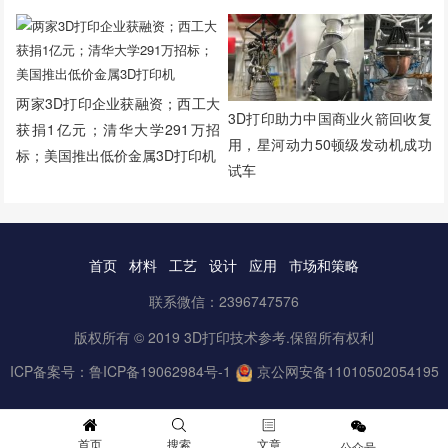
两家3D打印企业获融资；西工大
3D打印助力中国商业火箭回收复
获捐1亿元；清华大学291万招
用，星河动力50顿级发动机成功
标；美国推出低价金属3D打印机
试车
首页
材料
工艺
设计
应用
市场和策略
联系微信：2396747576
版权所有 © 2019 3D打印技术参考.保留所有权利
ICP备案号：
鲁ICP备19062984号-1
京公网安备11010502054195
首页
搜索
文章
公众号