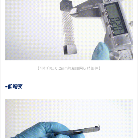
【可打印出0.2mm的精细网状精细件】
•低蠕变