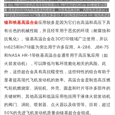
器 (b)L-PBF打印的钨主动冷却控制面(c)L-PBF打印的GRCop-84燃烧室(d)质
量-优化的AlSi10Mg低温推进剂喷射器，外部有晶格结构，内部包含流道(e) L-
PBF的直径600mm In718集成热交换器(f)LP-DED制造的NASA HR-1核热推进室
镍和铁基高温合金
应用较多是因为它们在高温和高压下具
有出色的机械性能，并且经常用于恶劣的环境（耐腐蚀和
抗氧化）。镍基高温合金在3D打印领域广泛使用，并以
In625和In718最为突出用于许多应用。A-286、JBK-75
和NASA HR-1等铁基高温合金通常用于高压氢应用（如
火箭发动机），可以降低与氢环境脆化相关的风险。此
外，这些超合金具有高抗蠕变性，这些特性的组合有助于
显著提高现代飞机发动机的效率。高温合金是制造高压燃
气轮机燃烧室、涡轮机、外壳、圆盘和叶片等许多部件的
关键材料。其他高温和低温应用包括用于液体火箭发动机
的阀门、涡轮、喷射器、点火器以及歧管等。目前，超过
50%的先进飞机发动机质量由镍基超合金组成。