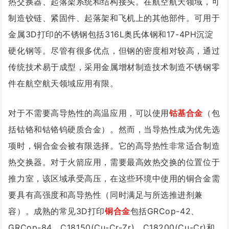
热交换器、起落架系统和结构接头。在航空航天领域，可
制造铰链、紧固件、起落架和飞机上的其他部件。可用于
金属3D打印的不锈钢包括316L奥氏体钢和17-4PH沉淀
硬化钢等。尽管有很多优点，但钢的密度相对较高，通过
传统技术易于成型，采用金属增材制造技术制造不锈钢零
件在航空航天领域应用有限。
对于不需要高导热性的高温应用，可以使用
钴基合金
（包
括钴铬和钴铬钨硬质合金）。然而，当导热性成为优先选
项时，铜合金会被有限选择。它的高导热性非常适合制造
热交换器。对于火箭应用，需要最高效热交换的位置位于
推力室，该区域承受高压，在这些环境中使用的铜合金需
要具有高强度和高导热性（同时满足与所选推进剂兼
容）。成熟的常见3D打印
铜合金
包括GRCop-42、
GRCop-84、C18150(Cu-Cr-Zr)、C18200(Cu-Cr)和