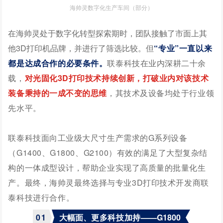
海帅灵数字化生产车间（部分）
在海帅灵处于数字化转型探索期时，团队接触了市面上其
他3D打印机品牌，并进行了筛选比较。但
“专业”一直以来
都是达成合作的必要条件。
联泰科技在业内深耕二十余
载，
对光固化3D打印技术持续创新，打破业内对该技术
装备秉持的一成不变的思维
，
其技术及设备均处于行业领
先水平。
联泰科技面向工业级大尺寸生产需求的G系列设备
（G1400、G1800、G2100）
有效的满足了大型复杂结
构的一体成型设计，帮助企业实现了高质量的批量化生
产。最终，
海帅灵
最终选择与
专业3
D打印技术开发商联
泰科技进行合作。
0
1
大幅面、
更多科技加持
——G1800