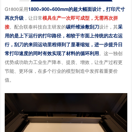
G1800采用
1800×900×600mm的超大幅面设计，打印尺寸
再次升级
，让日常
模具生产一次即可成型，无需再次拼
接
。配合联泰科技自主研发的
碳纤维涂敷刮刀
设计，其
采
用的是上下运行的打印路径，相较于市面上传统的左右运
行，刮刀的来回运动里程得到了显著缩短，进一步提升日
常打印速度的同时有效实现了材料的循环利用
。这一独创
优势成功助力工业生产降本、提质、增效，让生产过程更
节能、更环保，在多个行业的模型制造中发挥着重要价
值。