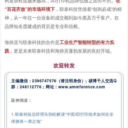
构复杂程度越来越高，3D打印机品牌也随之层出不穷。
在
“百花齐放”的市场环境下
，联泰科技凭借着“创则必成”的精
神，从一年仅一台设备的成交额到如今惠及万千客户。在
品牌知名度建成的背后是专业和信赖。
海帅灵与联泰科技的
合作是
工业生产智能转型的有力实
践
，更是未来联泰科技和海帅灵蓬勃发展的良好开端。
欢迎转发
主编微信：2396747576
（请注明身份）
; 硕博千人交流
Q
群：
248112776
；网址：www.amreference.com
延伸阅读：
1.
联泰科技总经理马劲松解读“中国3D打印技术如何在全
球拥有一席之地”