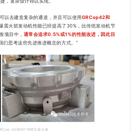
便捷，复杂设计得以实现。
在我们可以去建造复杂的通道，并且可以使用
GRC
op
42和
爆震火箭发动机性能已经提高了30%，比传统发动机节
开发项目中，
通常会追求0.5%或1%的性能改进，因此目
我们思考这些先进推进概念的方式。”
RCop-42和IN718喷注器主体