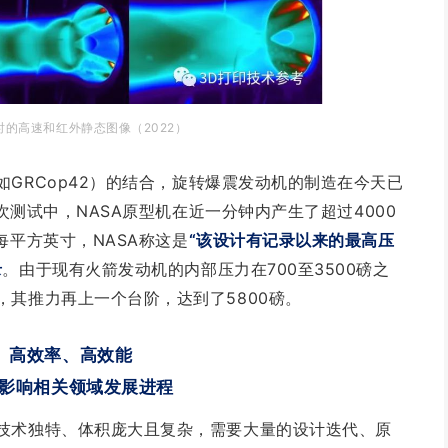
的高速和红外静态图像（2022）
GRC
op
42）的结合，旋转爆震发动机的制造在今天已
一次测试中，NASA原型机在近一分钟内产生了超过4000
每平方英寸，NASA称这是
“该设计有记录以来的最高压
录
。由于现有火箭发动机的内部压力在700至3500磅之
其推力再上一个台阶，达到了5800磅。
、高效率、高效能
印影响相关领域发展进程
技术独特、体积庞大且复杂，需要大量的设计迭代、原