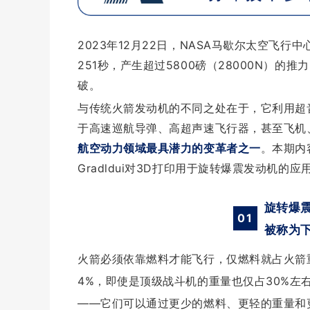
2023年12月22日，NASA马歇尔太空飞
251秒，产生超过5800磅（28000N）
破。
与传统火箭发动机的不同之处在于，它利用超
于高速巡航导弹、高超声速飞行器，甚至飞机
航空动力领域最具潜力的变革者之一
。本期内
Gradldui对3D打印用于旋转爆震发动机的应
旋转爆
01
被称为
火箭必须依靠燃料才能飞行，仅燃料就占火箭重
4%，即使是顶级战斗机的重量也仅占30%左
——它们可以通过更少的燃料、更轻的重量和