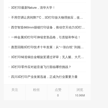
3D打印最新Nature，清华大学！
不用空调让房间降7℃，3D打印放大物理效应，改写制冷模式
西空智造660mm级锻打印设备，推动空天动力3D打印智造升级
一种金属3D打印可伸缩变形晶格，引质疑和争论！
惠普回顾3D打印技术十年发展：从“一张白纸” 到颠覆性创新
3D打印铸造铜合金螺旋桨通过评审；无人艇、大尺寸热交换器3D打印；人民网报道两家3D打印企业
3D打印零件应对超音速飞行面临哪些挑战？
四川3D打印产业发展迅速，正成为行业重要力量
关注
粉丝
点赞
浏览
0
10.96M