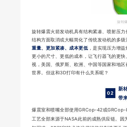
旋转
旋转爆震火箭发动机具有结构紧凑、喷射压力
结构方面取消或大幅简化了传统发动机的多级
重量、更加紧凑
、成本更低
，
是实现压力增益
更小的尺寸、
更低的成本，让飞行器飞的更快
视，美国、俄罗斯、欧洲、中国等国家和地区
世界。但
这和
3D
打印有什么关系呢？
新
02
带
爆震室和喷嘴全部使用GRCop-42或GRC
工艺全部来源于NASA此前的成熟供应链。
因