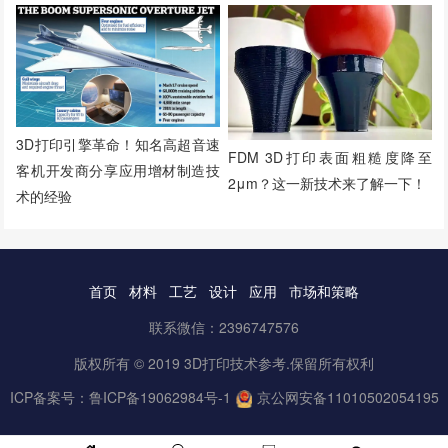
3D打印引擎革命！知名高超音速
FDM 3D打印表面粗糙度降至
客机开发商分享应用增材制造技
2μm？这一新技术来了解一下！
术的经验
首页
材料
工艺
设计
应用
市场和策略
联系微信：2396747576
版权所有 © 2019 3D打印技术参考.保留所有权利
ICP备案号：
鲁ICP备19062984号-1
京公网安备11010502054195