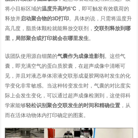
将小目标区域的
，即可触发有效载荷的
温度升高约5℃
释放并
。具体的说，只需将温度升
启动聚合物的3D打印
高几度，脂质体颗粒就能释放交联剂，
交联剂释放到哪
。
里，局部聚合或打印就会在哪里发生
该团队使用源自细菌的
。这些气
气囊作为成像造影剂
囊，即充满空气的蛋白质胶囊，在超声成像中清晰可
见，并且对液态单体溶液交联形成凝胶网络时发生的化
学变化非常敏感。当这种转变发生时，气囊的对比度实
际上会发生变化，可以通过超声成像检测到，这使得科
学家能够
，从
轻松识别聚合交联发生的时间和精确位置
而在活体动物体内打印确定的图案。