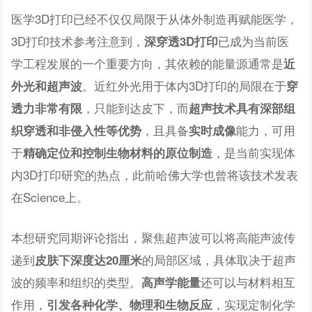
医学3D打印已经不仅仅局限于从体外制造再赋能医学，
3D打印技术参考注意到，
已成为当前医
深穿透3D打印
学工程发展的一个重要方向，其依赖的能量源通常是
近
。近红外光用于体内3D打印的局限在于
外光和超声波
穿
，只能到达皮下，而
透力非常有限
超声技术具有深部组
，且具备
能力，可用
织穿透和非侵入性等优势
实时成像
于
，是当前实现体
精确定位和控制生物材料的原位制造
内3D打印研究的热点，此前哈佛大学也曾将该技术发表
在Science上。
本想研究同期评论指出，聚焦超声波可以将高能声波传
递到
的局部区域，具体取决于超声
皮肤下深度达20厘米
波的频率和组织的类型。
还可以与材料相互
高声学能量
作用，
，实现定制化学
引发各种化学、物理和生物反应