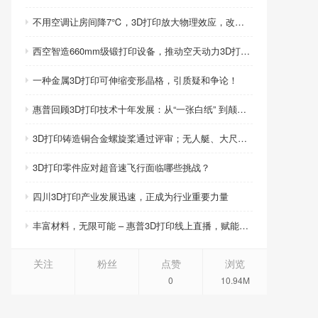
不用空调让房间降7℃，3D打印放大物理效应，改写制冷模式
西空智造660mm级锻打印设备，推动空天动力3D打印智造升级
一种金属3D打印可伸缩变形晶格，引质疑和争论！
惠普回顾3D打印技术十年发展：从“一张白纸” 到颠覆性创新
3D打印铸造铜合金螺旋桨通过评审；无人艇、大尺寸热交换器3D打印；人民网报道两家3D打印企业
3D打印零件应对超音速飞行面临哪些挑战？
四川3D打印产业发展迅速，正成为行业重要力量
丰富材料，无限可能 – 惠普3D打印线上直播，赋能产品创新
关注
粉丝
点赞
浏览
0
10.94M