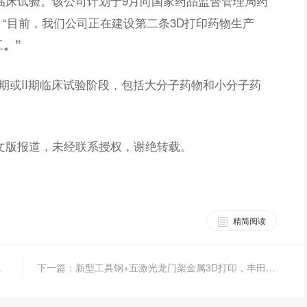
临床试验。该公司计划于9月向国家药品监督管理局药
“目前，我们公司正在建设第二条3D打印药物生产
工
。”
I期或II期临床试验阶段，包括大分子药物和小分子药
文版报道，未经联系授权，谢绝转载。
精简阅读
025上半年营收情况
下一篇：新型工具钢+五激光龙门架金属3D打印，丰田汽车模具开发取得重大突破