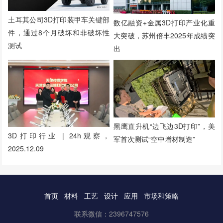
土耳其公司3D打印装甲车关键部
数亿融资+金属3D打印产业化重
件，通过8个月破坏和非破坏性
大突破，苏州倍丰2025年成绩突
测试
出
黑鹰直升机“边飞边3D打印”，美
3D打印行业 | 24h观察，
军首次测试“空中增材制造”
2025.12.09
首页
材料
工艺
设计
应用
市场和策略
联系微信：2396747576