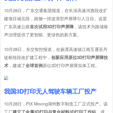
10月28日，广东交通集团报道，在长深高速河惠段改扩
建项目城北段，路侧一排波浪型声屏障引人注目。这是
广东高速公路
，该技术为路域噪
首次试用3D打印声屏障
声治理提供了更智能、更绿色的新方案。
10月28日，东交智控报道，在扬溧高速镇江南互通至丹
徒枢纽段改扩建工程中，
创新应用原位
3D
打印声屏障技
，建成了
原位3D打印声屏障实体工程。
术
全球首例
我国3D打印无人驾驶车辆工厂投产
10月28日，PIX Moving湖州数字制造工厂正式投产。该
工厂
，成
建立了金属3D打印与复合材料3D打印工作站