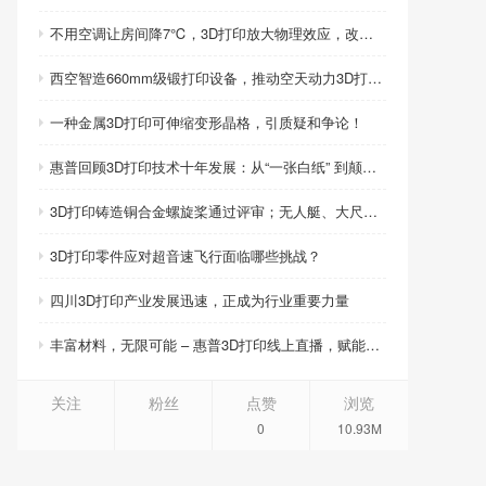
不用空调让房间降7℃，3D打印放大物理效应，改写制冷模式
西空智造660mm级锻打印设备，推动空天动力3D打印智造升级
一种金属3D打印可伸缩变形晶格，引质疑和争论！
惠普回顾3D打印技术十年发展：从“一张白纸” 到颠覆性创新
3D打印铸造铜合金螺旋桨通过评审；无人艇、大尺寸热交换器3D打印；人民网报道两家3D打印企业
3D打印零件应对超音速飞行面临哪些挑战？
四川3D打印产业发展迅速，正成为行业重要力量
丰富材料，无限可能 – 惠普3D打印线上直播，赋能产品创新
关注
粉丝
点赞
浏览
0
10.93M