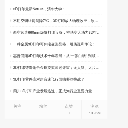
3D打印最新Nature，清华大学！
不用空调让房间降7℃，3D打印放大物理效应，改写制冷模式
西空智造660mm级锻打印设备，推动空天动力3D打印智造升级
一种金属3D打印可伸缩变形晶格，引质疑和争论！
惠普回顾3D打印技术十年发展：从“一张白纸” 到颠覆性创新
3D打印铸造铜合金螺旋桨通过评审；无人艇、大尺寸热交换器3D打印；人民网报道两家3D打印企业
3D打印零件应对超音速飞行面临哪些挑战？
四川3D打印产业发展迅速，正成为行业重要力量
关注
粉丝
点赞
浏览
0
10.96M