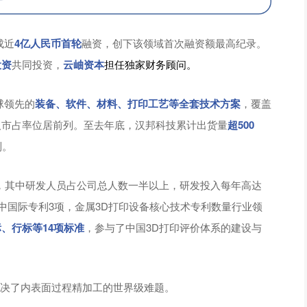
成近
4亿人民币首轮
融资，创下该领域首次融资额最高纪录。
投资
共同投资，
云岫资本
担任独家财务顾问。
球领先的
装备、软件、材料、打印工艺等全套技术方案
，覆盖
及市占率位居前列。至去年底，汉邦科技累计出货量
超500
列。
，其中研发人员占公司总人数一半以上，研发投入每年高达
中国际专利3项，金属3D打印设备核心技术专利数量行业领
、行标等14项标准
，参与了中国3D打印评价体系的建设与
决了内表面过程精加工的世界级难题。