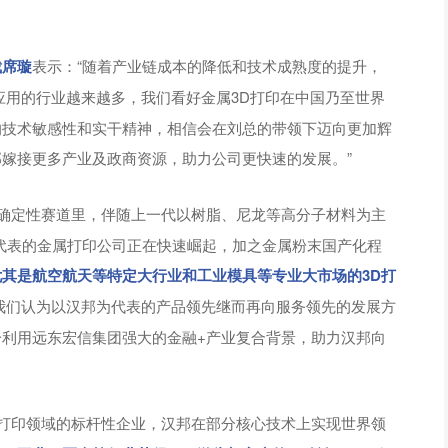
裁席璇
表示：“随着产业链成本的降低和技术成熟度的提升，
应用的行业越来越多，我们看好金属3D打印在中国乃至世界
的技术敏感性和实干精神，相信会在刘总的带领下迈向更加辉
嫁接更多产业及政商资源，助力公司更快速的发展。”
个确定性赛道里，伴随上一代以树脂、尼龙等高分子材料为主
为代表的金属打印公司正在快速崛起，加之金属粉末国产化程
尤其是航空航天等特定大行业和工业模具等专业大市场的3D打
我们认为以汉邦为代表的产品领先继而再向服务领先的发展方
利用远东宏信集团强大的金融+产业复合背景，助力汉邦向
D打印领域的标杆性企业，汉邦在部分核心技术上实现世界领