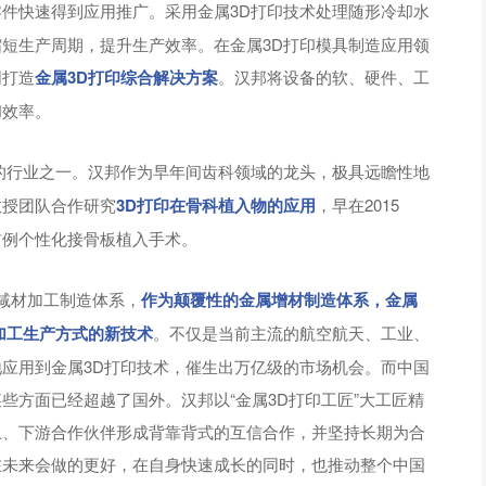
件快速得到应用推广。采用金属3D打印技术处理随形冷却水
短生产周期，提升生产效率。在金属3D打印模具制造应用领
同打造
金属3D打印综合解决方案
。汉邦将设备的软、硬件、工
和效率。
的行业之一。汉邦作为早年间齿科领域的龙头，极具远瞻性地
教授团队合作研究
3D打印在骨科植入物的应用
，早在2015
首例个性化接骨板植入手术。
减材加工制造体系，
作为颠覆性的金属增材制造体系，金属
加
工生产方式的新技术
。不仅是当前主流的航空航天、工业、
应用到金属3D打印技术，催生出万亿级的市场机会。而中国
些方面已经超越了国外。汉邦以“金属3D打印工匠”大工匠精
上、下游合作伙伴形成背靠背式的互信合作，并坚持长期为合
在未来会做的更好，在自身快速成长的同时，也推动整个中国