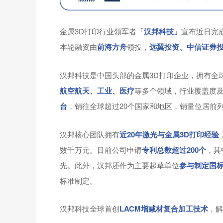
金属3D打印行业领军者
「汉邦科技」
宣布近日完
本轮融资由
前海方舟
领投，
远翼投资、中信证券
汉邦科技是中国头部的金属3D打印企业，拥有全
航空航天、工业、医疗
等多个领域，行业覆盖度
台
，销往全球超过20个国家和地区，销量位居前
汉邦核心团队拥有
近20年激光与金属3D打印经验
数千万元。目前公司申请
专利总数超过200个
，其
先。此外，汉邦还作为主要起草单位
参与制定国标
标准制定。
汉邦科技全球首创
LACM增减材复合加工技术
，解