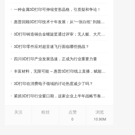
一种金属3D打印可伸缩变形晶格，引质疑和争论！
惠普回顾3D打印技术十年发展：从“一张白纸” 到颠覆性创新
3D打印铸造铜合金螺旋桨通过评审；无人艇、大尺寸热交换器3D打印；人民网报道两家3D打印企业
3D打印零件应对超音速飞行面临哪些挑战？
四川3D打印产业发展迅速，正成为行业重要力量
丰富材料，无限可能 – 惠普3D打印线上直播，赋能产品创新
3D打印在消费电子领域的讨论热度减少了吗？
紧抓3D打印行业窗口期，这家企业上半年战略节奏环环相扣
关注
粉丝
点赞
浏览
0
10.90M