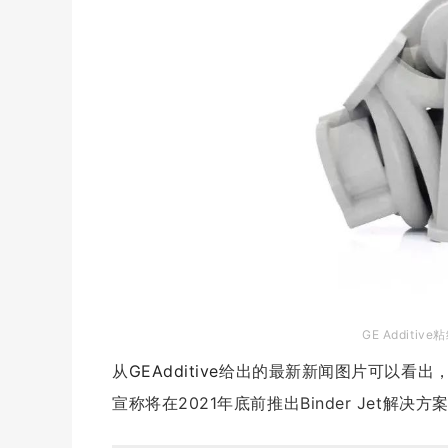
G
E A
dditiv
e
从
GE
Additive
给出的最新新闻图片可以看出
宣称将在2021年底前推出
Binder Jet解