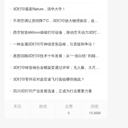
3D打印最新Nature，清华大学！
不用空调让房间降7℃，3D打印放大物理效应，改写制冷模式
西空智造660mm级锻打印设备，推动空天动力3D打印智造升级
一种金属3D打印可伸缩变形晶格，引质疑和争论！
惠普回顾3D打印技术十年发展：从“一张白纸” 到颠覆性创新
3D打印铸造铜合金螺旋桨通过评审；无人艇、大尺寸热交换器3D打印；人民网报道两家3D打印企业
3D打印零件应对超音速飞行面临哪些挑战？
四川3D打印产业发展迅速，正成为行业重要力量
关注
粉丝
点赞
浏览
0
10.96M