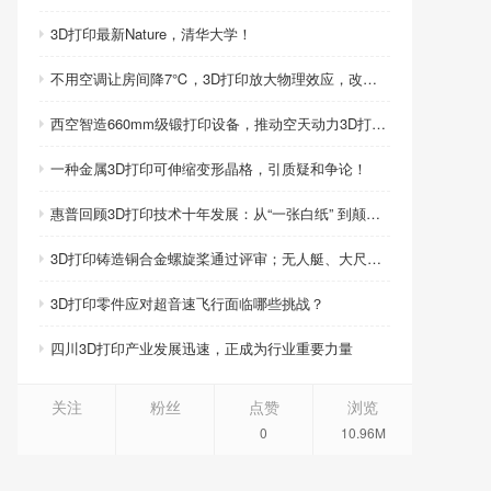
3D打印最新Nature，清华大学！
不用空调让房间降7℃，3D打印放大物理效应，改写制冷模式
西空智造660mm级锻打印设备，推动空天动力3D打印智造升级
一种金属3D打印可伸缩变形晶格，引质疑和争论！
惠普回顾3D打印技术十年发展：从“一张白纸” 到颠覆性创新
3D打印铸造铜合金螺旋桨通过评审；无人艇、大尺寸热交换器3D打印；人民网报道两家3D打印企业
3D打印零件应对超音速飞行面临哪些挑战？
四川3D打印产业发展迅速，正成为行业重要力量
关注
粉丝
点赞
浏览
0
10.96M