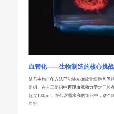
血管化——生物制造的核心挑战
随着生物打印方法已能够精确放置细胞且保
组织。在人工组织中
对于其
再现血流动力学
超过100μm；在代谢需求高的组织中，这个距
血管。