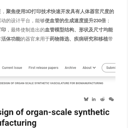
展，
聚焦使用
3D打印技术
快速开发
具有人体器官尺度的
驱动的设计平台，能够
；
使血管的生成速度提升230倍
，最终使制造出的
打印
血管模型结构、形状及尺寸均能
有
的器官来用于
带
活体功能
药物筛选、疾病研究和移植