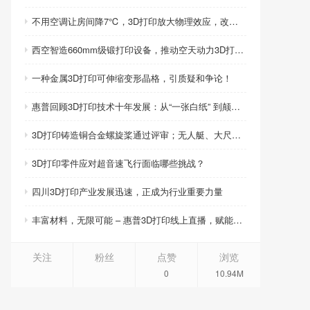
不用空调让房间降7℃，3D打印放大物理效应，改写制冷模式
西空智造660mm级锻打印设备，推动空天动力3D打印智造升级
一种金属3D打印可伸缩变形晶格，引质疑和争论！
惠普回顾3D打印技术十年发展：从“一张白纸” 到颠覆性创新
3D打印铸造铜合金螺旋桨通过评审；无人艇、大尺寸热交换器3D打印；人民网报道两家3D打印企业
3D打印零件应对超音速飞行面临哪些挑战？
四川3D打印产业发展迅速，正成为行业重要力量
丰富材料，无限可能 – 惠普3D打印线上直播，赋能产品创新
关注
粉丝
点赞
浏览
0
10.94M