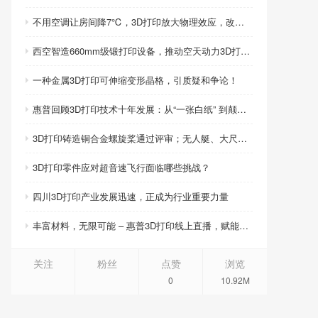
不用空调让房间降7℃，3D打印放大物理效应，改写制冷模式
西空智造660mm级锻打印设备，推动空天动力3D打印智造升级
一种金属3D打印可伸缩变形晶格，引质疑和争论！
惠普回顾3D打印技术十年发展：从“一张白纸” 到颠覆性创新
3D打印铸造铜合金螺旋桨通过评审；无人艇、大尺寸热交换器3D打印；人民网报道两家3D打印企业
3D打印零件应对超音速飞行面临哪些挑战？
四川3D打印产业发展迅速，正成为行业重要力量
丰富材料，无限可能 – 惠普3D打印线上直播，赋能产品创新
关注
粉丝
点赞
浏览
0
10.92M