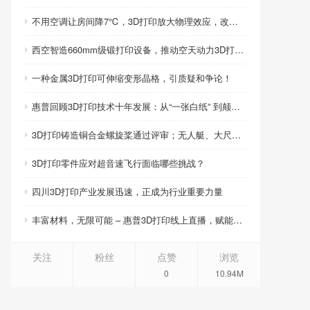
不用空调让房间降7℃，3D打印放大物理效应，改写制冷模式
西空智造660mm级锻打印设备，推动空天动力3D打印智造升级
一种金属3D打印可伸缩变形晶格，引质疑和争论！
惠普回顾3D打印技术十年发展：从“一张白纸” 到颠覆性创新
3D打印铸造铜合金螺旋桨通过评审；无人艇、大尺寸热交换器3D打印；人民网报道两家3D打印企业
3D打印零件应对超音速飞行面临哪些挑战？
四川3D打印产业发展迅速，正成为行业重要力量
丰富材料，无限可能 – 惠普3D打印线上直播，赋能产品创新
关注
粉丝
点赞
浏览
0
10.94M