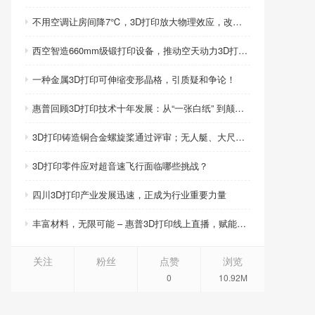
不用空调让房间降7℃，3D打印放大物理效应，改写制冷模式
西空智造660mm级锻打印设备，推动空天动力3D打印智造升级
一种金属3D打印可伸缩变形晶格，引质疑和争论！
惠普回顾3D打印技术十年发展：从“一张白纸” 到颠覆性创新
3D打印铸造铜合金螺旋桨通过评审；无人艇、大尺寸热交换器3D打印；人民网报道两家3D打印企业
3D打印零件应对超音速飞行面临哪些挑战？
四川3D打印产业发展迅速，正成为行业重要力量
丰富材料，无限可能 – 惠普3D打印线上直播，赋能产品创新
关注
粉丝
点赞
浏览
0
10.92M