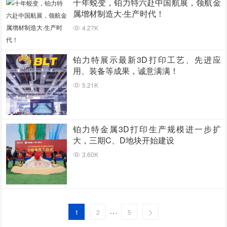
十年蜕变，铂力特六赴中国航展，领航金
属增材制造大·生产时代！
4.27K
铂力特展示最新3D打印工艺、先进应
用、装备等成果，诚意满满！
5.21K
铂力特金属3D打印生产规模进一步扩
大，三期C、D地块开始建设
3.60K
…
1
2
5