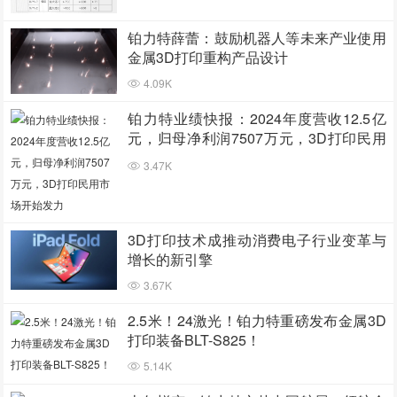
铂力特薛蕾：鼓励机器人等未来产业使用
金属3D打印重构产品设计
4.09K
铂力特业绩快报：2024年度营收12.5亿
元，归母净利润7507万元，3D打印民用
市场开始发力
3.47K
3D打印技术成推动消费电子行业变革与
增长的新引擎
3.67K
2.5米！24激光！铂力特重磅发布金属3D
打印装备BLT-S825！
5.14K