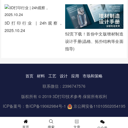
3D打印行业 | 24h观察，
2025.10.24
52页下载！首份中文版增材制造
设计手册(晶格、拓扑结构等全面
指导)
首页
材料
工艺
设计
应用
市场和策略
联系微信：2396747576
版权所有 © 2019 3D打印技术参考.保留所有权利
ICP备案号：
鲁ICP备19062984号-1
京公网安备11010502054195
首页
搜索
文章
公众号