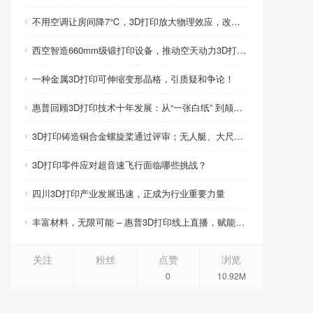
不用空调让房间降7℃，3D打印放大物理效应，改写制冷模式
西空智造660mm级锻打印设备，推动空天动力3D打印智造升级
一种金属3D打印可伸缩变形晶格，引质疑和争论！
惠普回顾3D打印技术十年发展：从“一张白纸” 到颠覆性创新
3D打印铸造铜合金螺旋桨通过评审；无人艇、大尺寸热交换器3D打印；人民网报道两家3D打印企业
3D打印零件应对超音速飞行面临哪些挑战？
四川3D打印产业发展迅速，正成为行业重要力量
丰富材料，无限可能 – 惠普3D打印线上直播，赋能产品创新
关注
粉丝
点赞
浏览
0
10.92M