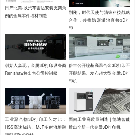
日产北美-以汽车雷达安装支架为
刚刚，时代天使与清锋科技战略
例的金属零件增材制造
合作，共推隐形矫治直接3D打
印！
创始人套现，金属3D打印设备商
倍丰公开镍基高温合金3D打印不
Renishaw将出售公司控制权
开裂结果、发布超大型金属3D打
印机
工业聚合物3D打印工艺对比：
面向工业高质量制造 | 德迪智能
HSS高速烧结、MJF多射流熔融
推出全新一代金属3D打印机
和SLS激光烧结