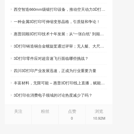
西空智造660mm级锻打印设备，推动空天动力3D打印智造升级
一种金属3D打印可伸缩变形晶格，引质疑和争论！
惠普回顾3D打印技术十年发展：从“一张白纸” 到颠覆性创新
3D打印铸造铜合金螺旋桨通过评审；无人艇、大尺寸热交换器3D打印；人民网报道两家3D打印企业
3D打印零件应对超音速飞行面临哪些挑战？
四川3D打印产业发展迅速，正成为行业重要力量
丰富材料，无限可能 – 惠普3D打印线上直播，赋能产品创新
3D打印在消费电子领域的讨论热度减少了吗？
关注
粉丝
点赞
浏览
0
10.92M