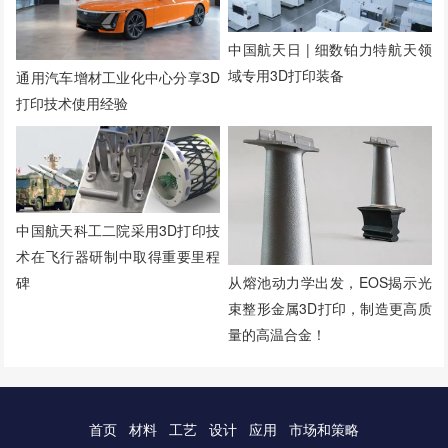
中国航天日 | 细数铂力特航天领
域专用3D打印装备
通用汽车增材工业化中心分享3D
打印技术使用经验
中国航天科工二院采用3D打印技
术在飞行器研制中取得重要里程
从熔池动力学出发，EOS揭示光
碑
束整形金属3D打印，制造更高质
量的高温合金！
首页
材料
工艺
设计
应用
市场和策略