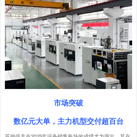
市场突破
数亿元大单，主力机型交付超百台
苏州倍丰在2025年设备销售板块的成绩尤为突出，其在