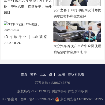
备，中标武重、连签多单、海外
设计之春 | 3D打印能为设计师提
瞩目
供哪些材料和创意选择
3D打印行业 | 24h观察，
2025.10.24
大众汽车首次在生产中全面使用
粘结剂喷射金属3D打印
首页
材料
工艺
设计
应用
市场和策略
联系微信：2396747576
版权所有 © 2019 3D打印技术参考.保留所有权利
ICP备案号：
鲁ICP备19062984号-1
京公网安备11010502054195