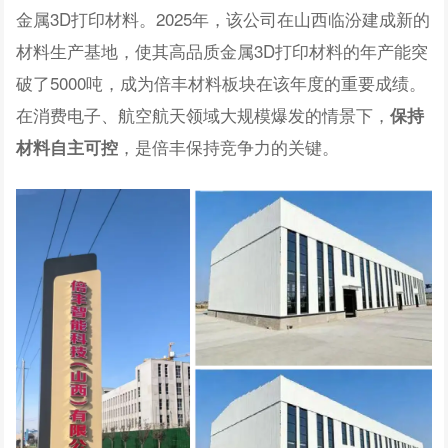
金属3D打印材料。2025年，该公司在山西临汾建成新的
材料生产基地，使其高品质金属3D打印材料的年产能突
破了5000吨，成为倍丰材料板块在该年度的重要成绩。
在消费电子、航空航天领域大规模爆发的情景下，
保持
，是倍丰保持竞争力的关键。
材料自主可控