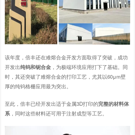
该年度，倍丰还在难熔合金开发方面取得了突破，成功
开发出
，为极端环境应用打下了基础。同
纯钨和铌合金
时，其还突破了难熔合金的打印工艺，尤其以60μm壁
厚的纯钨格栅应用最为突出。
至此，倍丰已经开发出适于金属3D打印的
完整的材料体
，同时这些材料还可用于注射成型等工艺。
系