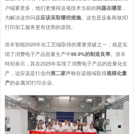
户端要更多，他们更懂得这项技术当前的
，
问题在哪里
为解决这些问题
。这也是设备商做3D
应该采取哪些措施
打印加工服务更有优势的原因。
倍丰智能2025年在工艺端取得的重要突破之一，就是实
现了消费电子产品批量生产中
。倍丰
99.9%的制造良率
特别表示，其在2025年实现了消费电子产品的批量化生
产，这应该是行业内
声称在该领域取得
第二家
规模化量
的金属3D打印企业。
产