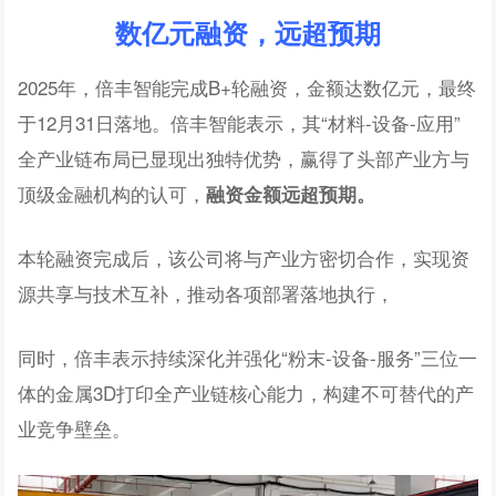
数亿元融资，远超预期
2025年，倍丰智能完成B+轮融资，金额达数亿元，最终
于12月31日落地。倍丰智能表示，其“材料-设备-应用”
全产业链布局已显现出独特优势，赢得了头部产业方与
顶级金融机构的认可，
融资金额远超预期。
本轮融资完成后，该公司将与产业方密切合作，实现资
源共享与技术互补，推动各项部署落地执行，
同时，倍丰表示持续深化并强化“粉末-设备-服务”三位一
体的金属3D打印全产业链核心能力，构建不可替代的产
业竞争壁垒。