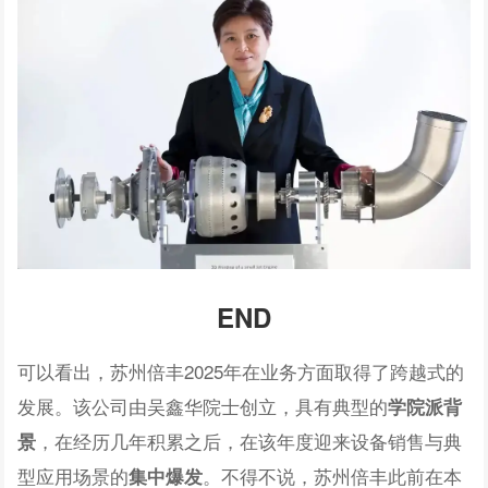
END
可以看出，苏州倍丰2025年在业务方面取得了跨越式的
发展。该公司由吴鑫华院士创立，具有典型的
学院派背
，在经历几年积累之后，在该年度迎来设备销售与典
景
型应用场景的
。不得不说，苏州倍丰此前在本
集中爆发