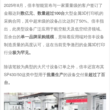
2025年8月，倍丰智能宣布与一家重量级的客户签订了
金额达到
大型金属3D打印机的
数亿元、数量超过100台
采购合同，其中超米级的设备占比达到了50%。倍丰指
出，此类型设备广泛应用于航空航天及低空经济领域。
百余台的
，意味着应用端对倍丰设备
单一品牌采购规模
制造质量的高度认可，这在当前竞争激烈的金属3D打印
行业
极为罕见。
除该笔较为典型的大尺寸设备订单之外，倍丰还宣布其
SP430/50这类中型用于
的设备交付量
批量生产
超过了百
台。