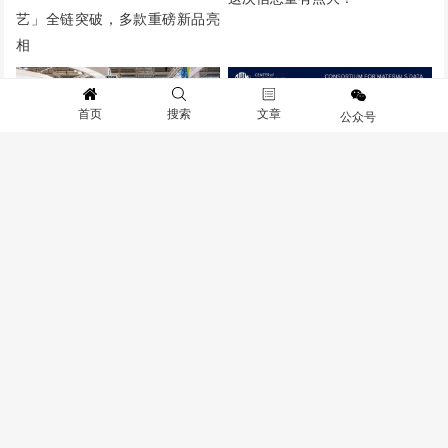
艺」全链突破，多款重磅新品亮
相
首页
搜索
文章
公众号
ASTM 3D打印材料数据和标准化
多家中国品牌大尺寸金属3D打印
联盟介绍
机在德国增材展获得订单
首页
材料
工艺
设计
应用
市场和策略
联系微信：2396747576
版权所有 © 2019 3D打印技术参考.保留所有权利
ICP备案号：
鲁ICP备19062984号-1
京公网安备11010502054195