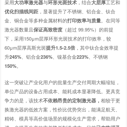
采用
与
，结合
工艺和
大功率激光器
环形光斑技术
大层厚
，显著提升了不锈钢、铝合金、钛合
优化扫描线间距
金、铜合金等多种金属材料的
。在同等
打印效率与质量
激光器数量且
（超过 99.95%）的前提
保证高致密度
下，采用150μm层厚环形光斑技术的打印效率，较
60μm层厚高斯光斑
，其中钛合金效率提
提升1.5-2.5倍
升
、铝合金
、镍基合金
、不锈钢
245%
236%
223%
。
150%
这一突破让产业化用户的批量生产交付周期大幅缩短，
单位产品的设备占用成本、能耗成本显著降低。更具竞
争力的是，该技术
相较于更
不依赖昂贵的定制激光器，
换激光器的低效方案，性价比优势突出，能满足航天、
精铸、模具等高价值场景的规模化生产需求，帮助用户