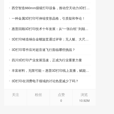
西空智造660mm级锻打印设备，推动空天动力3D打印智造升级
一种金属3D打印可伸缩变形晶格，引质疑和争论！
惠普回顾3D打印技术十年发展：从“一张白纸” 到颠覆性创新
3D打印铸造铜合金螺旋桨通过评审；无人艇、大尺寸热交换器3D打印；人民网报道两家3D打印企业
3D打印零件应对超音速飞行面临哪些挑战？
四川3D打印产业发展迅速，正成为行业重要力量
丰富材料，无限可能 – 惠普3D打印线上直播，赋能产品创新
3D打印在消费电子领域的讨论热度减少了吗？
关注
粉丝
点赞
浏览
0
10.92M