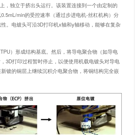
架上，独立于挤出头运行。该装置连接到一个由定制的
5mL/min的受控速率（通过步进电机-丝杠机构）分
性。电镀头可沿3D打印机x轴和y轴移动，能够在复杂
或TPU）形成结构基底。然后，将导电聚合物（如导电
出后，3D打印过程暂时停止，以便使用机载电镀头对导电
在新镀的铜层上继续沉积介电聚合物，将铜结构完全嵌