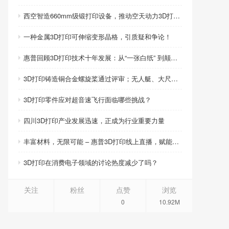
西空智造660mm级锻打印设备，推动空天动力3D打印智造升级
一种金属3D打印可伸缩变形晶格，引质疑和争论！
惠普回顾3D打印技术十年发展：从“一张白纸” 到颠覆性创新
3D打印铸造铜合金螺旋桨通过评审；无人艇、大尺寸热交换器3D打印；人民网报道两家3D打印企业
3D打印零件应对超音速飞行面临哪些挑战？
四川3D打印产业发展迅速，正成为行业重要力量
丰富材料，无限可能 – 惠普3D打印线上直播，赋能产品创新
3D打印在消费电子领域的讨论热度减少了吗？
关注
粉丝
点赞
浏览
0
10.92M