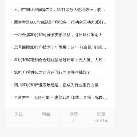
不用空调让房间降7℃，3D打印放大物理效应，改写制冷模式
西空智造660mm级锻打印设备，推动空天动力3D打印智造升级
一种金属3D打印可伸缩变形晶格，引质疑和争论！
惠普回顾3D打印技术十年发展：从“一张白纸” 到颠覆性创新
3D打印铸造铜合金螺旋桨通过评审；无人艇、大尺寸热交换器3D打印；人民网报道两家3D打印企业
3D打印零件应对超音速飞行面临哪些挑战？
四川3D打印产业发展迅速，正成为行业重要力量
丰富材料，无限可能 – 惠普3D打印线上直播，赋能产品创新
关注
粉丝
点赞
浏览
0
10.95M