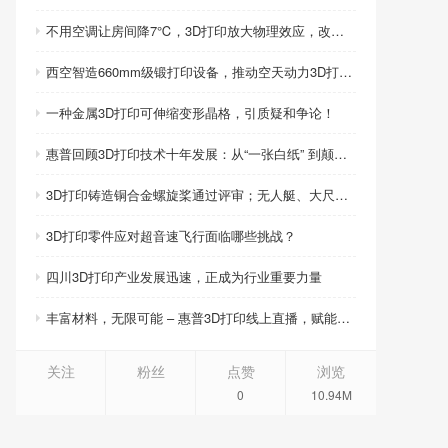
不用空调让房间降7℃，3D打印放大物理效应，改写制冷模式
西空智造660mm级锻打印设备，推动空天动力3D打印智造升级
一种金属3D打印可伸缩变形晶格，引质疑和争论！
惠普回顾3D打印技术十年发展：从“一张白纸” 到颠覆性创新
3D打印铸造铜合金螺旋桨通过评审；无人艇、大尺寸热交换器3D打印；人民网报道两家3D打印企业
3D打印零件应对超音速飞行面临哪些挑战？
四川3D打印产业发展迅速，正成为行业重要力量
丰富材料，无限可能 – 惠普3D打印线上直播，赋能产品创新
关注
粉丝
点赞
浏览
0
10.94M