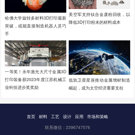
美空军支持钛合金废粉回收，以
哈佛大学旋转多材料3D打印最新
降低3D打印粉末的材料成本
突破，或能直接制造机器人灵巧
手
一等奖！永年激光大尺寸金属3D
打印装备获2023年度江苏机械工
低轨卫星星座推动金属增材制造
业科技进步奖奖励
崛起，成为太空经济重要支柱
首页
材料
工艺
设计
应用
市场和策略
联系微信：2396747576