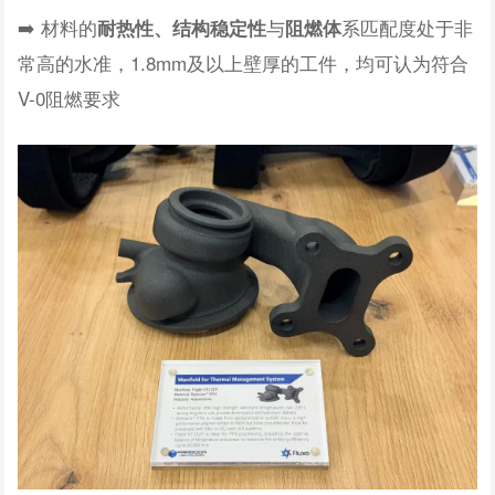
➡️ 材料的
与
系匹配度处于非
耐热性、结构稳定性
阻燃体
常高的水准，1.8mm及以上壁厚的工件，均可认为符合
V-0阻燃要求