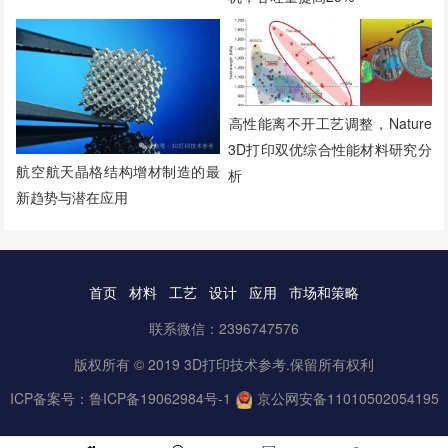
​高性能离不开工艺调整，Nature
3D打印双优综合性能材料研究分
航空航天晶格结构增材制造的最
析
新趋势与潜在应用
首页
材料
工艺
设计
应用
市场和策略
联系微信：2396747576
版权所有 © 2019 3D打印技术参考.保留所有权利
ICP备案号：
鲁ICP备19062984号-1
京公网安备11010502054195