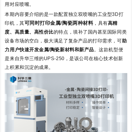
用对应喷嘴。
本期内容要介绍的是一款配置独立双喷嘴的工业型
3D打
可同时打印金属/陶瓷两种材料
印机，其
，具有
高精
度、高质量、高性价比
的特点，
填补了国内甚至国际同类
设备市场的空白，极大满足了复杂产品的打印需求，可
助
力用户快速开发
金属/陶瓷新材料和新产品
。这款机型便
是来自升华三维的
UPS-250，
是该公司在核心技术创新
上积累和沉淀的成果。