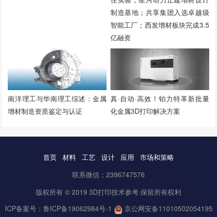
制造基地；共享集团入选卓越级
智能工厂；西发增材板块完成3.5
亿融资
南洋理工与华南理工综述：金属
真·自动·高效！铂力特革新批量
增材制造资质鉴定与认证
化金属3D打印解决方案
首页
材料
工艺
设计
应用
市场和策略
联系微信：2396747576
版权所有 © 2019 3D打印技术参考.保留所有权利
ICP备案号：
鲁ICP备19062984号-1
京公网安备11010502054195